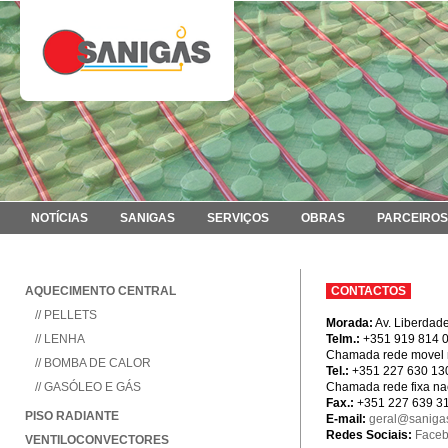
NOTÍCIAS
SANIGAS
SERVIÇOS
OBRAS
PARCEIROS
AQUECIMENTO CENTRAL
CONTACTOS
// PELLETS
Morada:
Av. Liberdad
// LENHA
Telm.:
+351 919 814 
Chamada rede movel 
// BOMBA DE CALOR
Tel.:
+351 227 630 13
// GASÓLEO E GÁS
Chamada rede fixa na
Fax.:
+351 227 639 3
PISO RADIANTE
E-mail:
geral@sanigas
Redes Sociais:
Face
VENTILOCONVECTORES