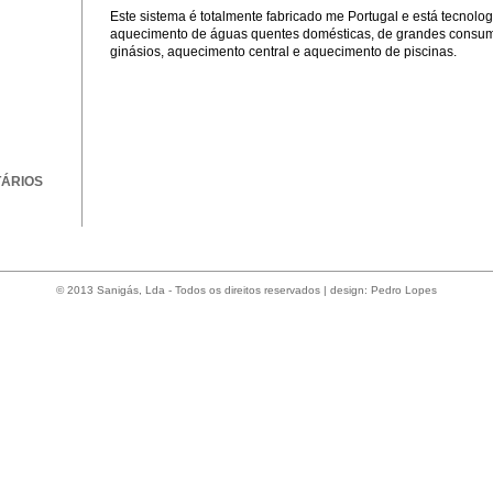
Este sistema é totalmente fabricado me Portugal e está tecnol
aquecimento de águas quentes domésticas, de grandes consumo
ginásios, aquecimento central e aquecimento de piscinas.
TÁRIOS
© 2013 Sanigás, Lda - Todos os direitos reservados | design:
Pedro Lopes