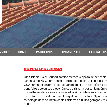
RVIÇOS
OBRAS
PARCEIROS
ORÇAMENTOS
CONTACTOS
SOLAR TERMODINÂMICO
Um Sistema Solar Termodinâmico oferece a opção de beneficia
sanitária até 55ºC com alta eficiência energética, 24H por dia, 
CO2 para a atmosfera, podendo ainda obter uma redução na fac
benefícios ecológicos e económicos o sistema possui também u
dos milhares de sistemas já instalados. A manutenção é pratica
utilizador e ao instalador uma tranquilidade absoluta. O princíp
tecnologia de topo fazem destes sistemas a última geração em 
água.