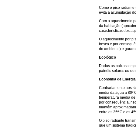
Como o piso radiante 
evita a acumulação d
Com o aquecimento por
da habitação (aproxim
características dos aq
O aquecimento por piso
fresco e por consequ
do ambiente) e garan
Ecológico
Dadas as baixas tempe
painéis solares ou out
Economia de Energia
Contrariamente aos s
média da água a 80º C
temperatura média de 
por consequência, nec
mantém aproximadamen
entre os 35º C e os 45
O piso radiante transm
que um sistema tradic