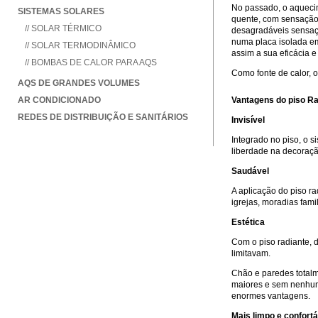
No passado, o aquecim
SISTEMAS SOLARES
quente, com sensação 
// SOLAR TÉRMICO
desagradáveis sensaçõ
numa placa isolada em
// SOLAR TERMODINÂMICO
assim a sua eficácia
// BOMBAS DE CALOR PARA AQS
Como fonte de calor, 
AQS DE GRANDES VOLUMES
AR CONDICIONADO
Vantagens do piso R
REDES DE DISTRIBUIÇÃO E SANITÁRIOS
Invisível
Integrado no piso, o si
liberdade na decoraç
Saudável
A aplicação do piso rad
igrejas, moradias famil
Estética
Com o piso radiante,
limitavam.
Chão e paredes totalm
maiores e sem nenhum 
enormes vantagens.
Mais limpo e confortá