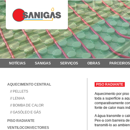
NOTÍCIAS
SANIGAS
SERVIÇOS
OBRAS
PARCEIROS
AQUECIMENTO CENTRAL
PISO RADIANTE
// PELLETS
Aquecimento por piso 
// LENHA
toda a superfície a aq
comparativamente com 
// BOMBA DE CALOR
fonte de calor mais in
// GASÓLEO E GÁS
A água transmite o cal
Pex-a com barreira de 
PISO RADIANTE
transmiti-lo ao ambien
VENTILOCONVECTORES