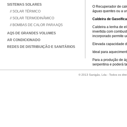
SISTEMAS SOLARES
O Recuperador de cal
águas quentes ou a um
// SOLAR TÉRMICO
// SOLAR TERMODINÂMICO
Caldeira de Gaseific
// BOMBAS DE CALOR PARA AQS
Caldeira a lenha de e
invertida com combustã
AQS DE GRANDES VOLUMES
incorporado permite u
AR CONDICIONADO
Elevada capacidade de
REDES DE DISTRIBUIÇÃO E SANITÁRIOS
Ideal para aqueciment
Para a produção de ág
serpentina e poderá t
© 2013 Sanigás, Lda - Todos os dire