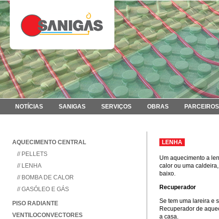
NOTÍCIAS
SANIGAS
SERVIÇOS
OBRAS
PARCEIROS
AQUECIMENTO CENTRAL
LENHA
// PELLETS
Um aquecimento a len
// LENHA
calor ou uma caldeir
baixo.
// BOMBA DE CALOR
Recuperador
// GASÓLEO E GÁS
Se tem uma lareira e 
PISO RADIANTE
Recuperador de aqueci
VENTILOCONVECTORES
a casa.