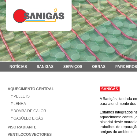
NOTÍCIAS
SANIGAS
SERVIÇOS
OBRAS
PARCEIROS
AQUECIMENTO CENTRAL
SANIGÁS
// PELLETS
A Sanigás, fundada em
// LENHA
para atendimento dos 
// BOMBA DE CALOR
Estamos integrados na 
aquecimento central, 
// GASÓLEO E GÁS
historial deste moradi
trabalhos de reparaçã
PISO RADIANTE
amigos do ambiente.
VENTILOCONVECTORES