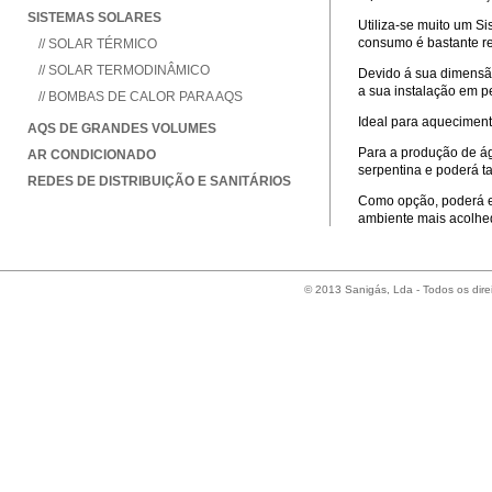
SISTEMAS SOLARES
Utiliza-se muito um Si
consumo é bastante r
// SOLAR TÉRMICO
// SOLAR TERMODINÂMICO
Devido á sua dimensã
a sua instalação em p
// BOMBAS DE CALOR PARA AQS
Ideal para aqueciment
AQS DE GRANDES VOLUMES
Para a produção de ág
AR CONDICIONADO
serpentina e poderá t
REDES DE DISTRIBUIÇÃO E SANITÁRIOS
Como opção, poderá es
ambiente mais acolhed
© 2013 Sanigás, Lda - Todos os dire