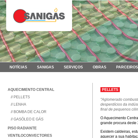
NOTÍCIAS
SANIGAS
SERVIÇOS
OBRAS
PARCEIROS
AQUECIMENTO CENTRAL
PELLETS
// PELLETS
"Aglomerado combustíve
// LENHA
desperdícios da indús
final de pequenos cili
// BOMBA DE CALOR
O Aquecimento Central
// GASÓLEO E GÁS
grande procura deste 
PISO RADIANTE
Existem caldeiras, e
VENTILOCONVECTORES
aquecer a sua habitaç